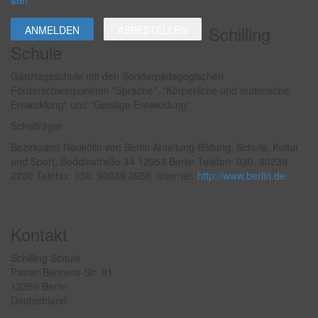
sie!
Schilling
Schule
Ganztagsschule mit den Sonderpädagogischen
Förderschwerpunkten "Sprache", "Körperliche und motorische
Entwicklung" und "Geistige Entwicklung"
Schulträger
Bezirksamt Neukölln von Berlin Abteilung Bildung, Schule, Kultur
und Sport, Boddinstraße 34 12053 Berlin Telefon: 030. 90239
2230 Telefax: 030. 90239 3958 Internet:
http://www.berlin.de
Kontakt
Schilling Schule
Paster-Behrens-Str. 81
12359 Berlin
Deutschland