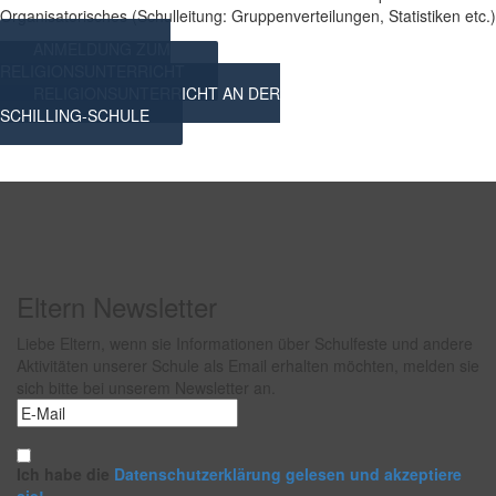
Organisatorisches (Schulleitung: Gruppenverteilungen, Statistiken etc.)
ANMELDUNG ZUM
RELIGIONSUNTERRICHT
RELIGIONSUNTERRICHT AN DER
SCHILLING-SCHULE
Eltern Newsletter
Liebe Eltern, wenn sie Informationen über Schulfeste und andere
Aktivitäten unserer Schule als Email erhalten möchten, melden sie
sich bitte bei unserem Newsletter an.
Ich habe die
Datenschutzerklärung gelesen und akzeptiere