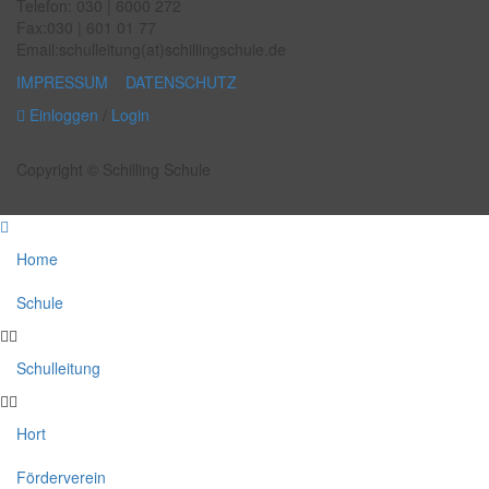
Telefon: 030 | 6000 272
Fax:030 | 601 01 77
Email:schulleitung(at)schillingschule.de
IMPRESSUM
DATENSCHUTZ
Einloggen
/
Login
Copyright © Schilling Schule
Home
Schule
Schulleitung
Hort
Förderverein