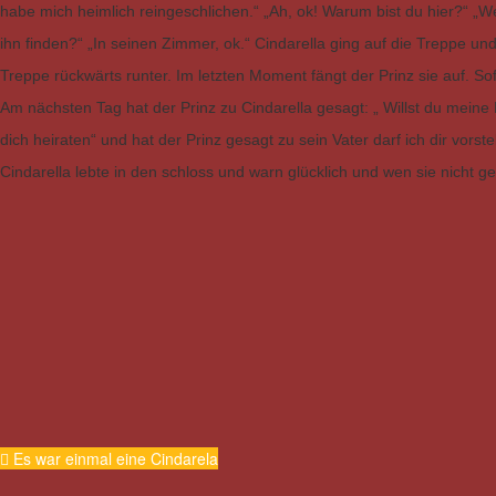
habe mich heimlich reingeschlichen.“ „Ah, ok! Warum bist du hier?“ „W
ihn finden?“ „In seinen Zimmer, ok.“ Cindarella ging auf die Treppe und
Treppe rückwärts runter. Im letzten Moment fängt der Prinz sie auf. Sofo
Am nächsten Tag hat der Prinz zu Cindarella gesagt: „ Willst du meine F
dich heiraten“ und hat der Prinz gesagt zu sein Vater darf ich dir vorste
Cindarella lebte in den schloss und warn glücklich und wen sie nicht 
Es war einmal eine Cindarela