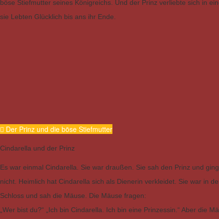
böse Stiefmutter seines Königreichs. Und der Prinz verliebte sich in 
sie Lebten Glücklich bis ans ihr Ende.
Der Prinz und die böse Stiefmutter
Cindarella und der Prinz
Es war einmal Cindarella. Sie war draußen. Sie sah den Prinz und ging
nicht. Heimlich hat Cindarella sich als Dienerin verkleidet. Sie war in de
Schloss und sah die Mäuse. Die Mäuse fragen:
„Wer bist du?“ „Ich bin Cindarella. Ich bin eine Prinzessin.“ Aber die M