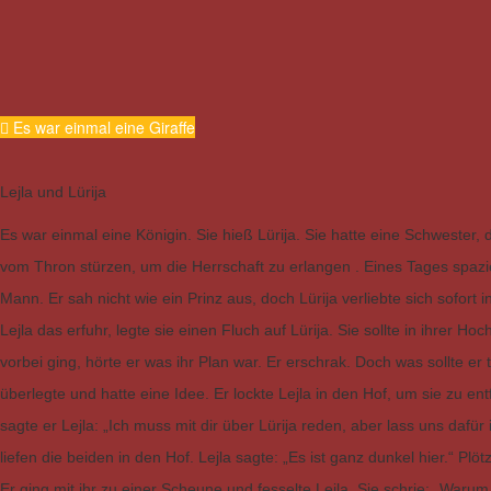
Es war einmal eine Giraffe
Lejla und Lürija
Es war einmal eine Königin. Sie hieß Lürija. Sie hatte eine Schwester, d
vom Thron stürzen, um die Herrschaft zu erlangen . Eines Tages spazi
Mann. Er sah nicht wie ein Prinz aus, doch Lürija verliebte sich sofort i
Lejla das erfuhr, legte sie einen Fluch auf Lürija. Sie sollte in ihrer Ho
vorbei ging, hörte er was ihr Plan war. Er erschrak. Doch was sollte er 
überlegte und hatte eine Idee. Er lockte Lejla in den Hof, um sie zu e
sagte er Lejla: „Ich muss mit dir über Lürija reden, aber lass uns daf
liefen die beiden in den Hof. Lejla sagte: „Es ist ganz dunkel hier.“ Plö
Er ging mit ihr zu einer Scheune und fesselte Lejla. Sie schrie: „Warum