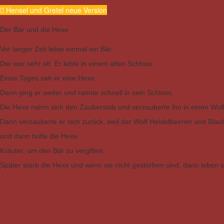
Hensel und Gretel neue Version
Der Bär und die Hexe
Vor langer Zeit lebte einmal ein Bär.
Der war sehr alt. Er lebte in einem alten Schloss.
Eines Tages sah er eine Hexe.
Dann ging er weiter und rannte schnell in sein Schloss.
Die Hexe nahm sich den Zauberstab und verzauberte ihn in einen Wolf.
Dann verzauberte er sich zurück, weil der Wolf Heidelbeeren und Bla
und dann holte die Hexe
Kräuter, um den Bär zu vergiften.
Später starb die Hexe und wenn sie nicht gestorben sind, dann leben s