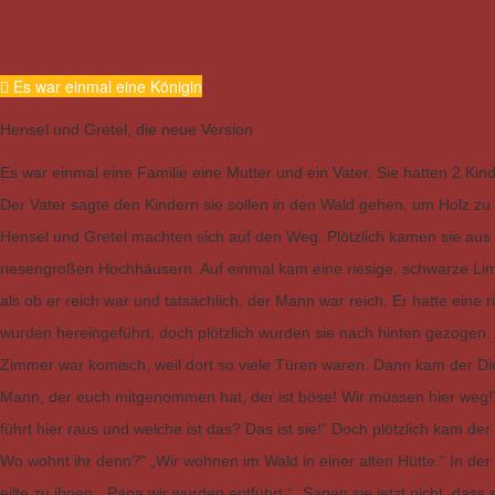
Es war einmal eine Königin
Hensel und Gretel, die neue Version
Es war einmal eine Familie eine Mutter und ein Vater. Sie hatten 2 Kin
Der Vater sagte den Kindern sie sollen in den Wald gehen, um Holz z
Hensel und Gretel machten sich auf den Weg. Plötzlich kamen sie aus
riesengroßen Hochhäusern. Auf einmal kam eine riesige, schwarze Lim
als ob er reich war und tatsächlich, der Mann war reich. Er hatte eine r
wurden hereingeführt, doch plötzlich wurden sie nach hinten gezogen.
Zimmer war komisch, weil dort so viele Türen waren. Dann kam der Di
Mann, der euch mitgenommen hat, der ist böse! Wir müssen hier weg!“ „
führt hier raus und welche ist das? Das ist sie!“ Doch plötzlich kam der
Wo wohnt ihr denn?“ „Wir wohnen im Wald in einer alten Hütte.“ In der
eilte zu ihnen. „Papa wir wurden entführt.“ „Sagen sie jetzt nicht, dass