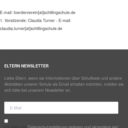
E-mail: foerderverein[at]schillingschule.de
1. Vorsitzende: Claudia Turner - E-mail:
claudia.turner[at]schillingschule.de
ELTERN NEWSLETTER
Liebe Eltern, wenn sie Informationen über Schulfeste und andere
Aktivitäten unserer Schule als Email erhalten möchten, melden sie
sich bitte bei unserem Newsletter an.
Ich habe die
Datenschutzerklärung gelesen und akzeptiere sie!